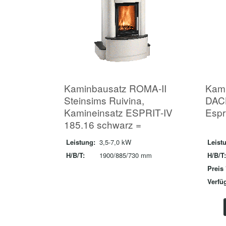
Kaminbausatz ROMA-II
Kam
Steinsims Ruivina,
DAC
Kamineinsatz ESPRIT-IV
Espri
185.16 schwarz =
Leistung:
3,5-7,0 kW
Leist
H/B/T:
1900/885/730 mm
H/B/T:
Preis 
Verfüg