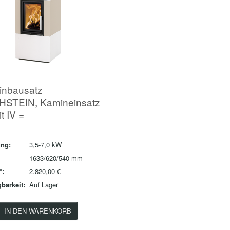
inbausatz
HSTEIN, Kamineinsatz
t IV =
ung:
3,5-7,0 kW
1633/620/540 mm
*:
2.820,00 €
barkeit:
Auf Lager
IN DEN WARENKORB