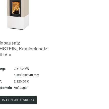
inbausatz
HSTEIN, Kamineinsatz
t IV =
ung:
3,5-7,0 kW
1633/620/540 mm
*:
2.820,00 €
barkeit:
Auf Lager
IN DEN WARENKORB