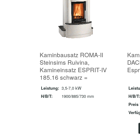
Kaminbausatz ROMA-II
Kam
Steinsims Ruivina,
DAC
Kamineinsatz ESPRIT-IV
Espri
185.16 schwarz =
Leistung:
3,5-7,0 kW
Leist
H/B/T:
1900/885/730 mm
H/B/T:
Preis 
Verfüg