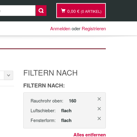
0,00 €
(0 ARTIKEL)
Anmelden
oder
Registrieren
FILTERN NACH
FILTERN NACH:
160
Rauchrohr oben:
=
flach
Luftschieber:
flach
Fensterform:
Alles entfernen