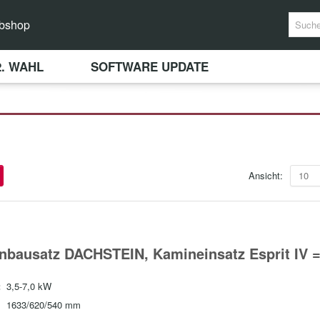
bshop
2. WAHL
SOFTWARE UPDATE
Ansicht:
10
nbausatz DACHSTEIN, Kamineinsatz Esprit IV 
:
3,5-7,0 kW
1633/620/540 mm