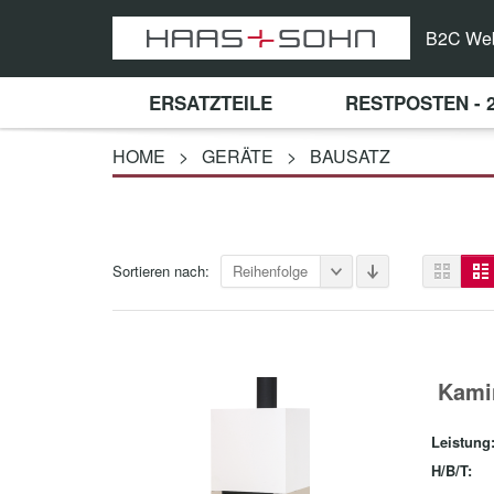
B2C We
ERSATZTEILE
RESTPOSTEN - 
HOME
>
GERÄTE
>
BAUSATZ
Sortieren nach:
Reihenfolge
Kami
Leistung
H/B/T: