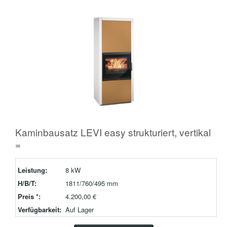
Kaminbausatz LEVI easy strukturiert, vertikal
=
Leistung:
8 kW
H/B/T:
1811/760/495 mm
Preis *:
4.200,00 €
Verfügbarkeit:
Auf Lager