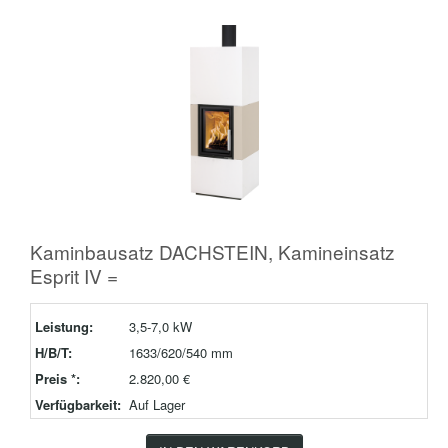
Kaminbausatz DACHSTEIN, Kamineinsatz
Esprit IV =
Leistung:
3,5-7,0 kW
H/B/T:
1633/620/540 mm
Preis *:
2.820,00 €
Verfügbarkeit:
Auf Lager