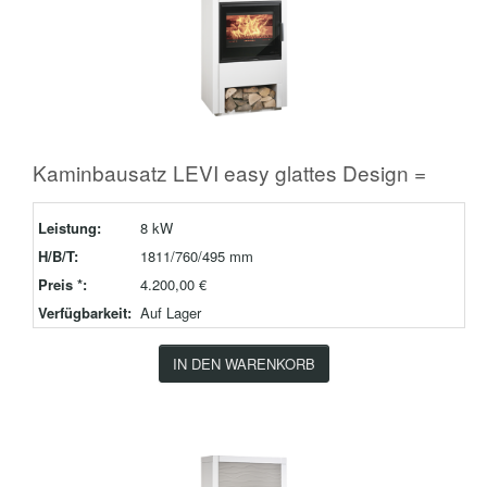
Kaminbausatz LEVI easy glattes Design =
Leistung:
8 kW
H/B/T:
1811/760/495 mm
Preis *:
4.200,00 €
Verfügbarkeit:
Auf Lager
IN DEN WARENKORB