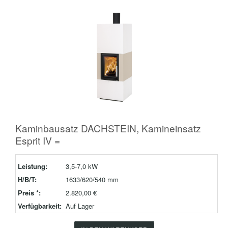
Kaminbausatz DACHSTEIN, Kamineinsatz
Esprit IV =
Leistung:
3,5-7,0 kW
H/B/T:
1633/620/540 mm
Preis *:
2.820,00 €
Verfügbarkeit:
Auf Lager