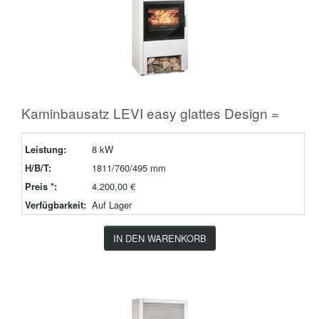
Kaminbausatz LEVI easy glattes Design =
Leistung:
8 kW
H/B/T:
1811/760/495 mm
Preis *:
4.200,00 €
Verfügbarkeit:
Auf Lager
IN DEN WARENKORB