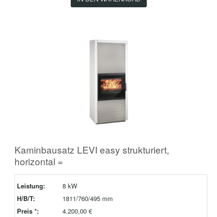
Kaminbausatz LEVI easy strukturiert,
horizontal =
Leistung:
8 kW
H/B/T:
1811/760/495 mm
Preis *:
4.200,00 €