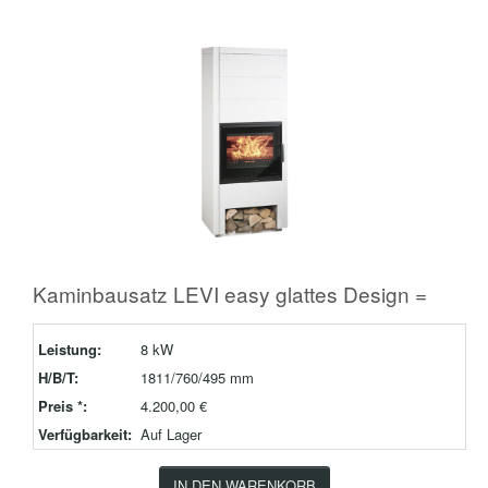
Kaminbausatz LEVI easy glattes Design =
Leistung:
8 kW
H/B/T:
1811/760/495 mm
Preis *:
4.200,00 €
Verfügbarkeit:
Auf Lager
IN DEN WARENKORB