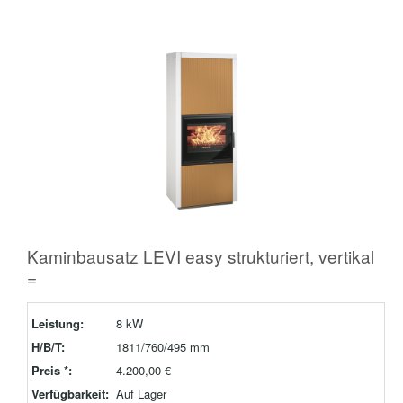
Kaminbausatz LEVI easy strukturiert, vertikal
=
Leistung:
8 kW
H/B/T:
1811/760/495 mm
Preis *:
4.200,00 €
Verfügbarkeit:
Auf Lager