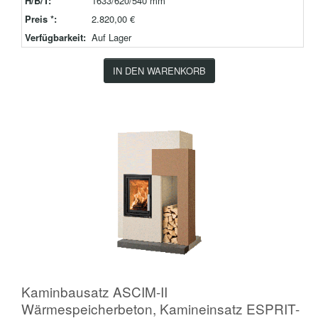
H/B/T:
1633/620/540 mm
Preis *:
2.820,00 €
Verfügbarkeit:
Auf Lager
IN DEN WARENKORB
Kaminbausatz ASCIM-II
Wärmespeicherbeton, Kamineinsatz ESPRIT-