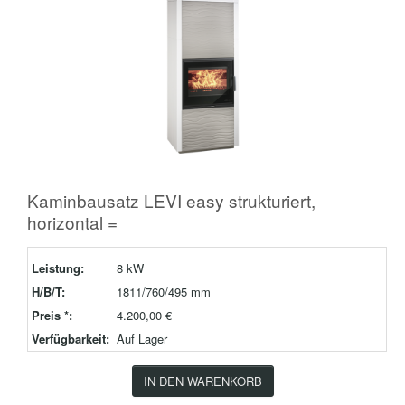
Kaminbausatz LEVI easy strukturiert,
horizontal =
Leistung:
8 kW
H/B/T:
1811/760/495 mm
Preis *:
4.200,00 €
Verfügbarkeit:
Auf Lager
IN DEN WARENKORB