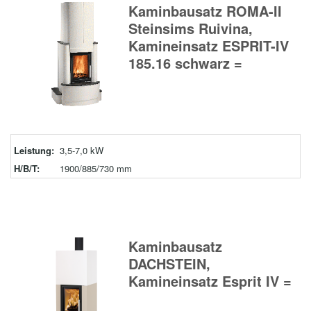
Kaminbausatz ROMA-II
Steinsims Ruivina,
Kamineinsatz ESPRIT-IV
185.16 schwarz =
Leistung:
3,5-7,0 kW
H/B/T:
1900/885/730 mm
Kaminbausatz
DACHSTEIN,
Kamineinsatz Esprit IV =