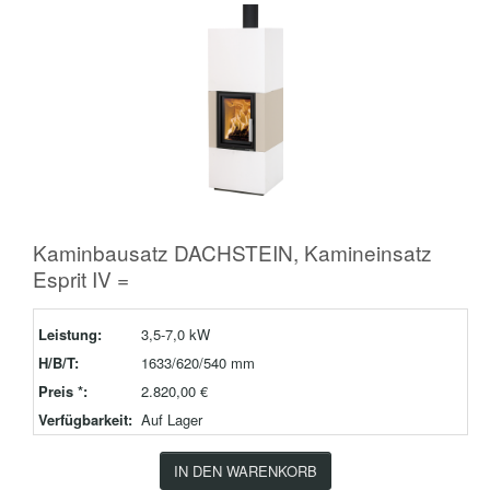
Kaminbausatz DACHSTEIN, Kamineinsatz
Esprit IV =
Leistung:
3,5-7,0 kW
H/B/T:
1633/620/540 mm
Preis *:
2.820,00 €
Verfügbarkeit:
Auf Lager
IN DEN WARENKORB