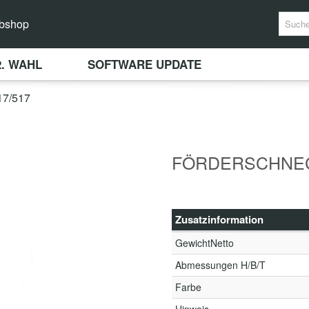
bshop
2. WAHL
SOFTWARE UPDATE
7/517
FÖRDERSCHNEC
Zusatzinformation
GewichtNetto
Abmessungen H/B/T
Farbe