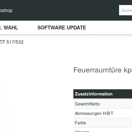
bshop
2. WAHL
SOFTWARE UPDATE
T 517/532
Feuerraumtüre kpl
Zusatzinformation
GewichtNetto
Abmessungen H/B/T
Farbe