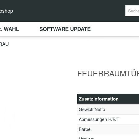
bshop
2. WAHL
SOFTWARE UPDATE
RAU
FEUERRAUMTÜ
Zusatzinformation
GewichtNetto
Abmessungen H/B/T
Farbe