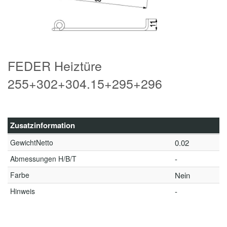
FEDER Heiztüre
255+302+304.15+295+296
Zusatzinformation
GewichtNetto
0.02
Abmessungen H/B/T
-
Farbe
Nein
Hinweis
-