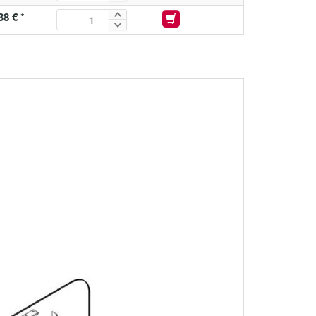
38 €
*