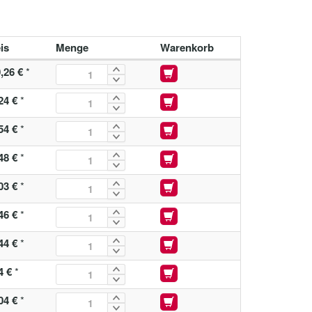
is
Menge
Warenkorb
,26 €
*
24 €
*
54 €
*
48 €
*
03 €
*
46 €
*
44 €
*
4 €
*
04 €
*