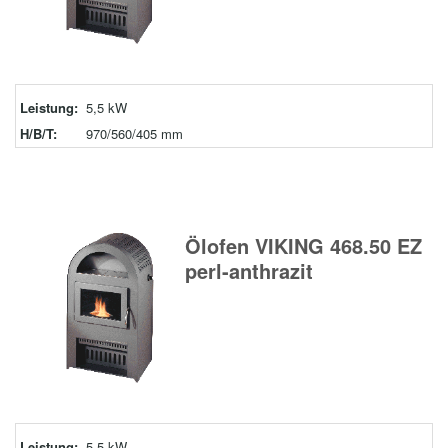
Leistung:
5,5 kW
H/B/T:
970/560/405 mm
Ölofen VIKING 468.50 EZ
perl-anthrazit
Leistung:
5,5 kW