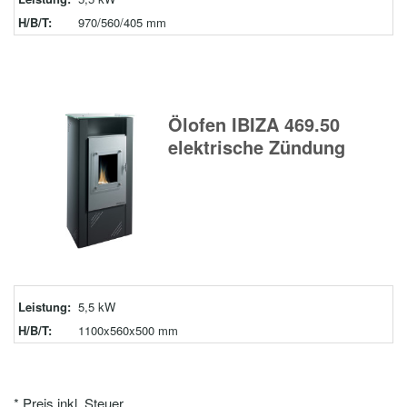
H/B/T:
970/560/405 mm
Ölofen IBIZA 469.50
elektrische Zündung
Leistung:
5,5 kW
H/B/T:
1100x560x500 mm
* Preis inkl. Steuer.