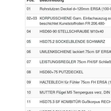
Pos.
Beschreibung
01
Rohrstutzen Deckel d=120mm ERSA (100-
02+03
KORPUSSCHIENE Garn. Einfachauszug sc
beschichtet Kunststoffrollen FR 206.480-
04
HSD60-90 STELLSCHRAUBE M10x40
05
HSD75.2 SOCKELBLENDE SCHWARZ
06
UMLENKSCHIENE lackiert 75cm SF ERS
07
LEISTUNGSREGLER 75cm FH/SF Schließ
08
HSD60+75 PUTZDECKEL
09
HALTEBLECH für Fühler 75cm FH ERSA (1
10
MUTTER Flügel M5 Temperguss verz. DIN
11
HSD75.3 SF KOMBITÜR Gußkorpus RECHT