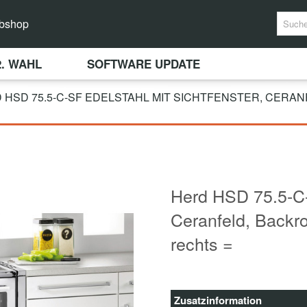
bshop
2. WAHL
SOFTWARE UPDATE
 HSD 75.5-C-SF EDELSTAHL MIT SICHTFENSTER, CERA
Herd HSD 75.5-C-S
Ceranfeld, Backr
rechts =
Zusatzinformation