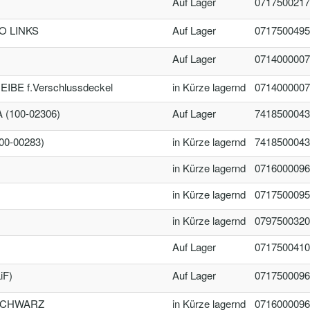
Auf Lager
0717500217
O LINKS
Auf Lager
0717500495
Auf Lager
0714000007
E f.Verschlussdeckel
in Kürze lagernd
0714000007
(100-02306)
Auf Lager
7418500043
00-00283)
in Kürze lagernd
7418500043
in Kürze lagernd
0716000096
in Kürze lagernd
0717500095
in Kürze lagernd
0797500320
Auf Lager
0717500410
iF)
Auf Lager
0717500096
SCHWARZ
in Kürze lagernd
0716000096