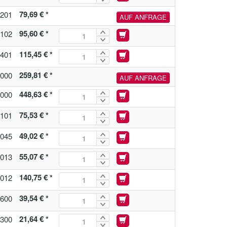
79,69 € *
201
AUF ANFRAGE
95,60 € *
102
115,45 € *
401
259,81 € *
000
AUF ANFRAGE
448,63 € *
000
75,53 € *
101
49,02 € *
045
55,07 € *
013
140,75 € *
012
39,54 € *
600
21,64 € *
300