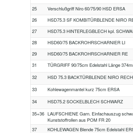
25
Verschlußgriff Niro 60/75/90 HSD ERSA
26
HSD75.3 SF KOMBITÜRBLENDE NIRO RE
27
HSD75.3 HINTERLEGBLECH kpl. SCHWAR
28
HSD60/75 BACKROHRSCHARNIER LI
29
HSD60/75 BACKROHRSCHARNIER RE
31
TÜRGRIFF 90/75cm Edelstahl Länge 374
32
HSD 75.3 BACKTÜRBLENDE NIRO RECHT
33
Kohlewagenmantel kurz 75cm ERSA
34
HSD75.2 SOCKELBLECH SCHWARZ
35+36
LAUFSCHIENE Garn. Einfachauszug schwar
Kunststoffrollen aus POM FR 20
37
KOHLEWAGEN Blende 75cm Edelstahl ER