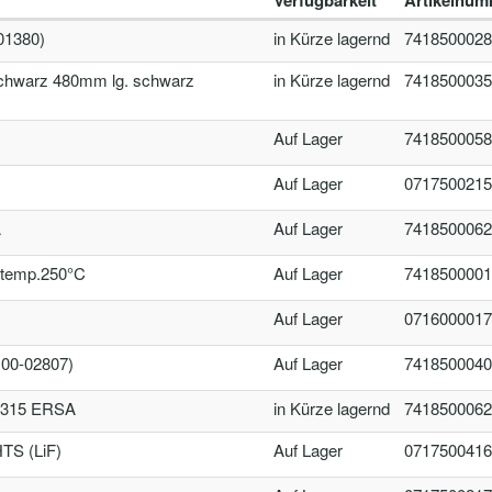
Verfügbarkeit
Artikelnum
01380)
in Kürze lagernd
7418500028
hwarz 480mm lg. schwarz
in Kürze lagernd
7418500035
Auf Lager
7418500058
Auf Lager
0717500215
A
Auf Lager
7418500062
temp.250°C
Auf Lager
7418500001
Auf Lager
0716000017
00-02807)
Auf Lager
7418500040
 315 ERSA
in Kürze lagernd
7418500062
S (LiF)
Auf Lager
0717500416