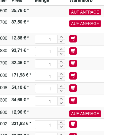
mer
Preis
Menge
Warenkorb
25,76 € *
500
AUF ANFRAGE
87,50 € *
700
AUF ANFRAGE
12,88 € *
000
93,71 € *
830
32,46 € *
700
171,98 € *
000
54,10 € *
008
34,69 € *
300
12,96 € *
800
AUF ANFRAGE
231,82 € *
002