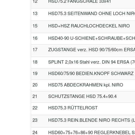
12
HSD75.2 FANGSCHALE 33x41
13
HSD75.3 SEITENWAND OHNE LOCH NIR
15
HSD+HSZ RAUCHLOCHDECKEL NIRO
16
HSD40-90 U-SCHIENE+SCHRAUBE+SCHEIB
17
ZUGSTANGE verz. HSD 90/75/60cm ERSA 
18
SPLINT 2,0x16 Stahl verz. DIN 94 ERSA (7
19
HSD60/75/90 BEDIEN.KNOPF SCHWARZ
20
HSD75 ABDECKRAHMEN kpl. NIRO
21
SCHUTZSTANGE HSD 75.4+90.4
22
HSD75.3 RÜTTELROST
23
HSD75.3 REIN.BLENDE NIRO RECHTS (L
24
HSD60+75+76+86+90 REGLERKNEBEL 