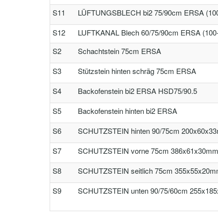
S11
LÜFTUNGSBLECH bi2 75/90cm ERSA (100
S12
LUFTKANAL Blech 60/75/90cm ERSA (100
S2
Schachtstein 75cm ERSA
S3
Stützstein hinten schräg 75cm ERSA
S4
Backofenstein bi2 ERSA HSD75/90.5
S5
Backofenstein hinten bi2 ERSA
S6
SCHUTZSTEIN hinten 90/75cm 200x60x3
S7
SCHUTZSTEIN vorne 75cm 386x61x30mm 
S8
SCHUTZSTEIN seitlich 75cm 355x55x20m
S9
SCHUTZSTEIN unten 90/75/60cm 255x185