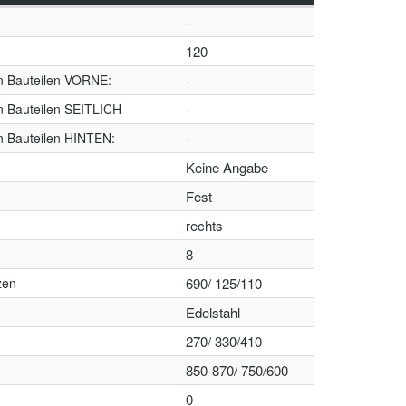
-
120
n Bauteilen VORNE:
-
n Bauteilen SEITLICH
-
n Bauteilen HINTEN:
-
Keine Angabe
Fest
rechts
8
zen
690/ 125/110
Edelstahl
270/ 330/410
850-870/ 750/600
0