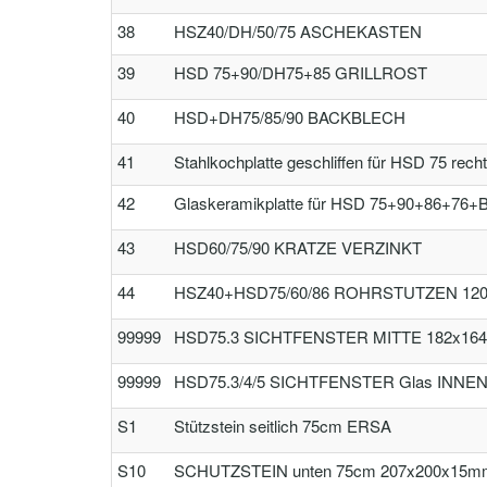
38
HSZ40/DH/50/75 ASCHEKASTEN
39
HSD 75+90/DH75+85 GRILLROST
40
HSD+DH75/85/90 BACKBLECH
41
Stahlkochplatte geschliffen für HSD 75 rech
42
Glaskeramikplatte für HSD 75+90+86+76+
43
HSD60/75/90 KRATZE VERZINKT
44
HSZ40+HSD75/60/86 ROHRSTUTZEN 12
99999
HSD75.3 SICHTFENSTER MITTE 182x16
99999
HSD75.3/4/5 SICHTFENSTER Glas INNE
S1
Stützstein seitlich 75cm ERSA
S10
SCHUTZSTEIN unten 75cm 207x200x15mm