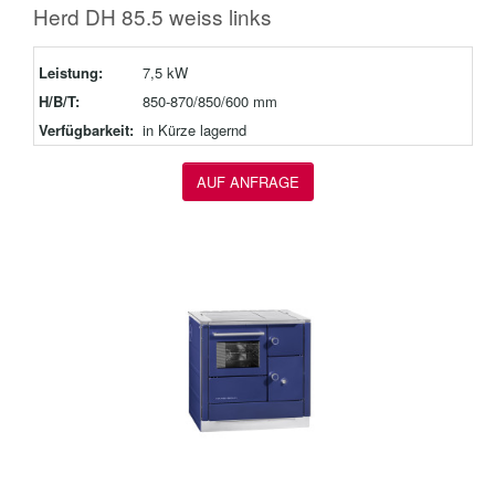
Herd DH 85.5 weiss links
Leistung:
7,5 kW
H/B/T:
850-870/850/600 mm
Verfügbarkeit:
in Kürze lagernd
AUF ANFRAGE