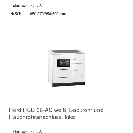
Leistung:
7,0 kW
H/B/T:
850-870/850/600 mm
Herd HSD 86-AS weiß, Backrohr und
Rauchrohranschluss links
Leistung:
7,0 kW