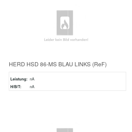
HERD HSD 86-MS BLAU LINKS (ReF)
Leistung:
nA
H/B/T:
nA