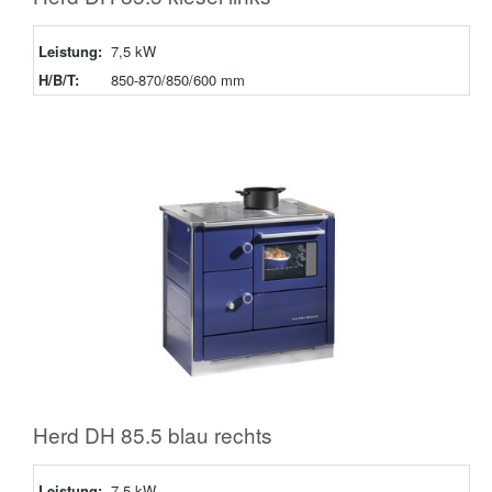
Leistung:
7,5 kW
H/B/T:
850-870/850/600 mm
Herd DH 85.5 blau rechts
Leistung:
7,5 kW