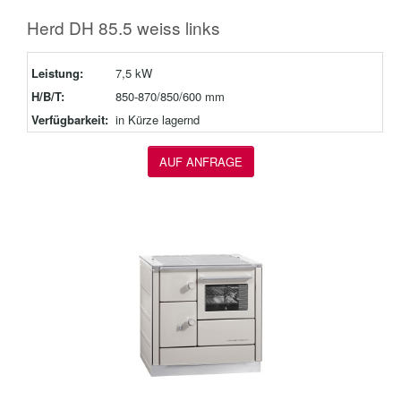
Herd DH 85.5 weiss links
Leistung:
7,5 kW
H/B/T:
850-870/850/600 mm
Verfügbarkeit:
in Kürze lagernd
AUF ANFRAGE