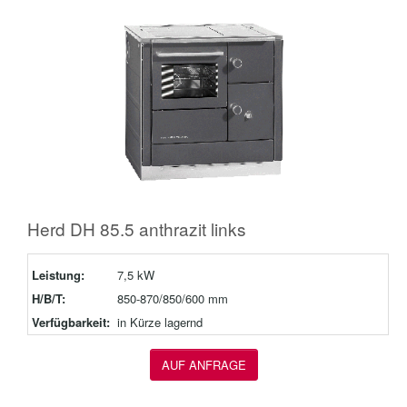
Herd DH 85.5 anthrazit links
Leistung:
7,5 kW
H/B/T:
850-870/850/600 mm
Verfügbarkeit:
in Kürze lagernd
AUF ANFRAGE