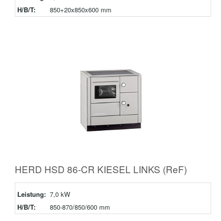
H/B/T:
850+20x850x600 mm
HERD HSD 86-CR KIESEL LINKS (ReF)
Leistung:
7,0 kW
H/B/T:
850-870/850/600 mm