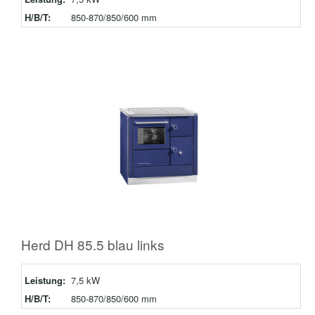
H/B/T:
850-870/850/600 mm
Herd DH 85.5 blau links
Leistung:
7,5 kW
H/B/T:
850-870/850/600 mm