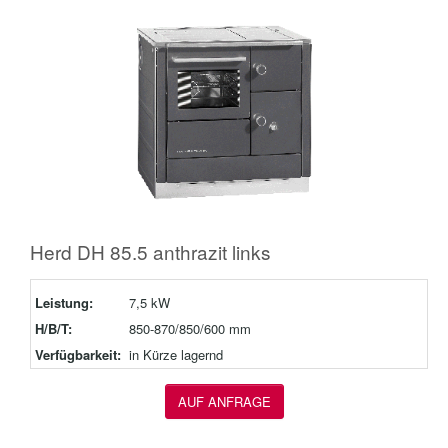
Herd DH 85.5 anthrazit links
Leistung:
7,5 kW
H/B/T:
850-870/850/600 mm
Verfügbarkeit:
in Kürze lagernd
AUF ANFRAGE