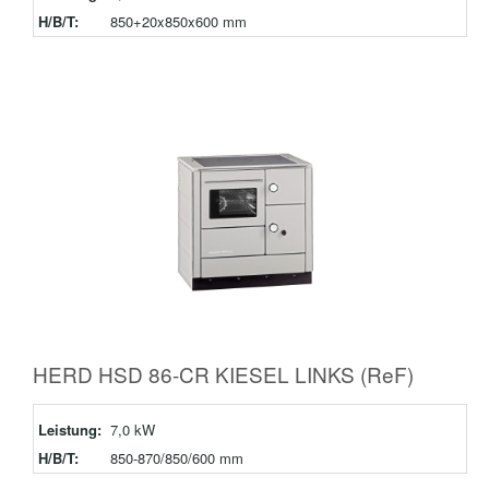
H/B/T:
850+20x850x600 mm
HERD HSD 86-CR KIESEL LINKS (ReF)
Leistung:
7,0 kW
H/B/T:
850-870/850/600 mm