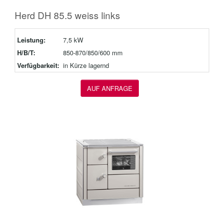
Herd DH 85.5 weiss links
Leistung:
7,5 kW
H/B/T:
850-870/850/600 mm
Verfügbarkeit:
in Kürze lagernd
AUF ANFRAGE