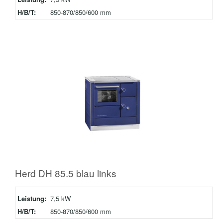
H/B/T:
850-870/850/600 mm
Herd DH 85.5 blau links
Leistung:
7,5 kW
H/B/T:
850-870/850/600 mm