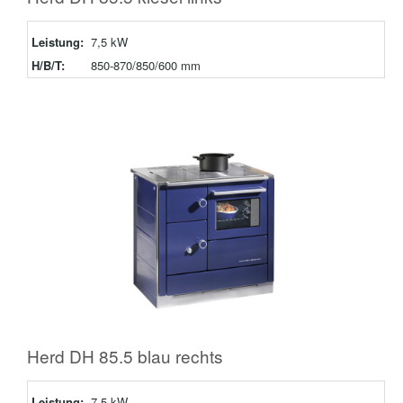
Leistung:
7,5 kW
H/B/T:
850-870/850/600 mm
Herd DH 85.5 blau rechts
Leistung:
7,5 kW