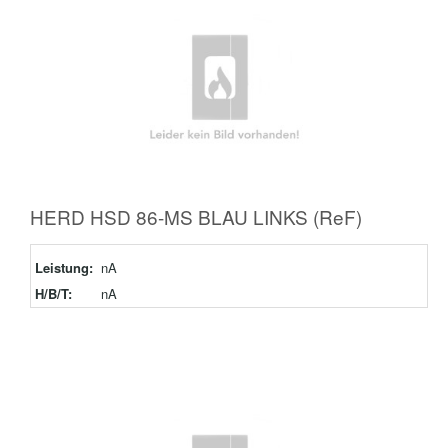
HERD HSD 86-MS BLAU LINKS (ReF)
Leistung:
nA
H/B/T:
nA