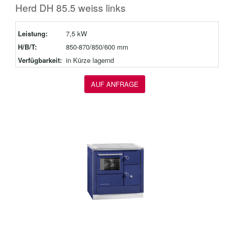
Herd DH 85.5 weiss links
Leistung:
7,5 kW
H/B/T:
850-870/850/600 mm
Verfügbarkeit:
in Kürze lagernd
AUF ANFRAGE