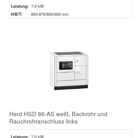
Leistung:
7,0 kW
H/B/T:
850-870/850/600 mm
Herd HSD 86-AS weiß, Backrohr und
Rauchrohranschluss links
Leistung:
7,0 kW