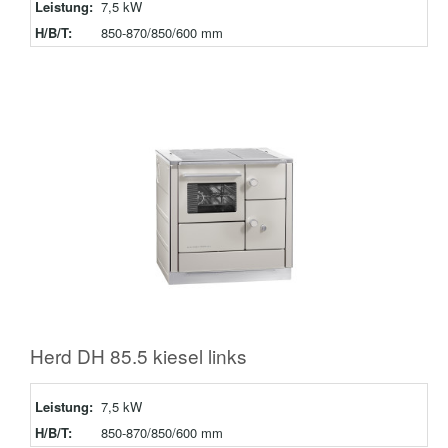
Leistung:
7,5 kW
H/B/T:
850-870/850/600 mm
Herd DH 85.5 kiesel links
Leistung:
7,5 kW
H/B/T:
850-870/850/600 mm