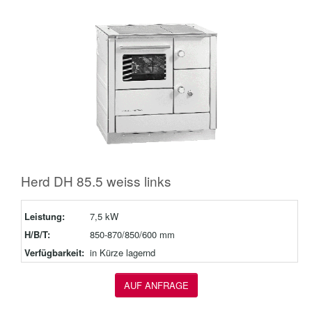
Herd DH 85.5 weiss links
Leistung:
7,5 kW
H/B/T:
850-870/850/600 mm
Verfügbarkeit:
in Kürze lagernd
AUF ANFRAGE