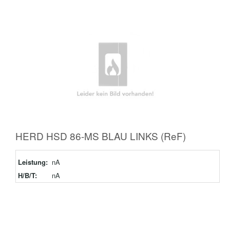
HERD HSD 86-MS BLAU LINKS (ReF)
Leistung:
nA
H/B/T:
nA