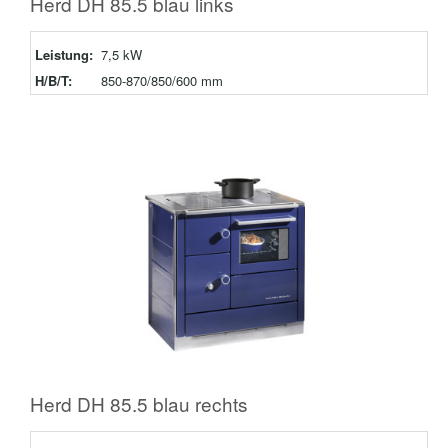
Herd DH 85.5 blau links
Leistung:
7,5 kW
H/B/T:
850-870/850/600 mm
Herd DH 85.5 blau rechts