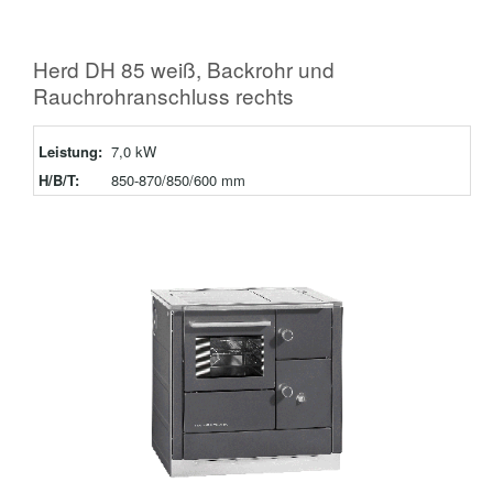
Herd DH 85 weiß, Backrohr und
Rauchrohranschluss rechts
Leistung:
7,0 kW
H/B/T:
850-870/850/600 mm