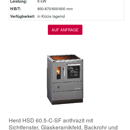
Leistung:
6 kW
H/B/T:
850-870/600/600 mm
Verfügbarkeit:
in Kürze lagernd
AUF ANFRAGE
Herd HSD 60.5-C-SF anthrazit mit
Sichtfenster, Glaskeramikfeld, Backrohr und