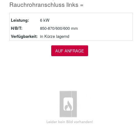
Rauchrohranschluss links =
Leistung:
6 kW
H/B/T:
850-870/600/600 mm
Verfügbarkeit:
in Kürze lagernd
AUF ANFRAGE