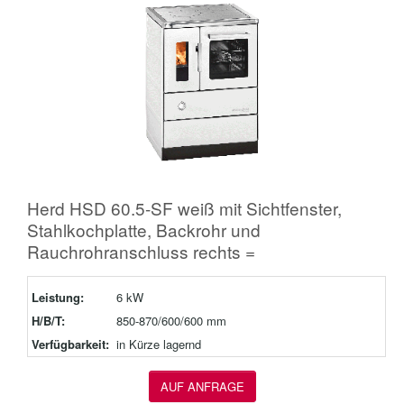
Herd HSD 60.5-SF weiß mit Sichtfenster,
Stahlkochplatte, Backrohr und
Rauchrohranschluss rechts =
Leistung:
6 kW
H/B/T:
850-870/600/600 mm
Verfügbarkeit:
in Kürze lagernd
AUF ANFRAGE