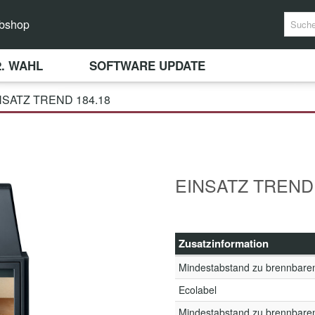
bshop
2. WAHL
SOFTWARE UPDATE
NSATZ TREND 184.18
EINSATZ TREND 
Zusatzinformation
Mindestabstand zu brennbare
Ecolabel
Mindestabstand zu brennbare