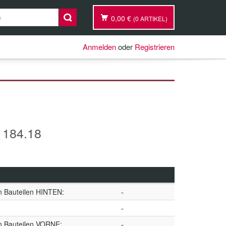
0,00 €
(0 ARTIKEL)
Anmelden
oder
Registrieren
184.18
n Bauteilen HINTEN:
-
-
n Bauteilen VORNE:
-