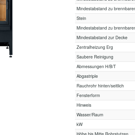
Mindestabstand zu brennbare
Stein
Mindestabstand zu brennbaren
Mindestabstand zur Decke
Zentralheizung Erg
Saubere Reinigung
Abmessungen H/B/T
Abgastriple
Rauchrohr hinten/seitlich
Fensterform
Hinweis
Wasser/Raum
kW
Höhe bis Mitte Rohrstutzen