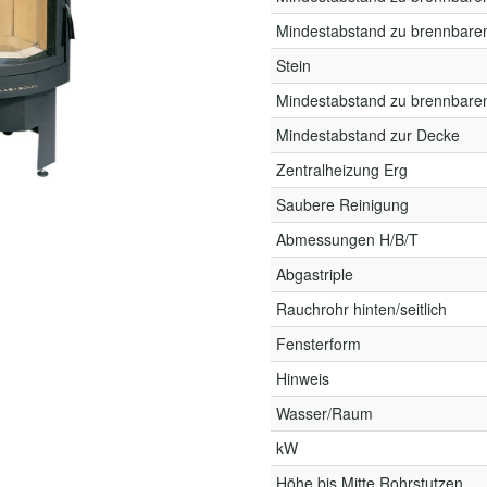
Mindestabstand zu brennbare
Stein
Mindestabstand zu brennbaren
Mindestabstand zur Decke
Zentralheizung Erg
Saubere Reinigung
Abmessungen H/B/T
Abgastriple
Rauchrohr hinten/seitlich
Fensterform
Hinweis
Wasser/Raum
kW
Höhe bis Mitte Rohrstutzen