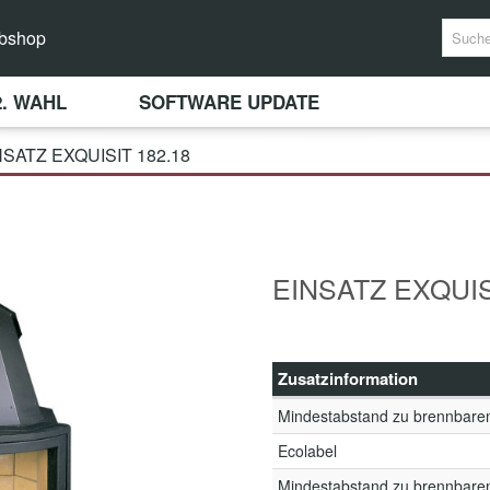
bshop
2. WAHL
SOFTWARE UPDATE
NSATZ EXQUISIT 182.18
EINSATZ EXQUIS
Zusatzinformation
Mindestabstand zu brennbare
Ecolabel
Mindestabstand zu brennbare