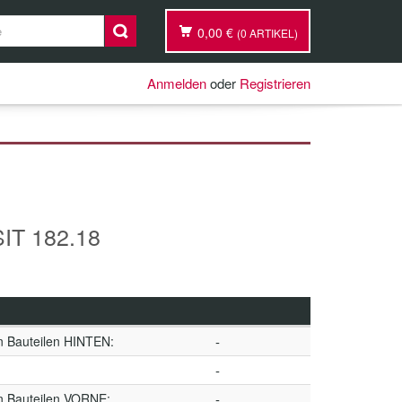
0,00 €
(0 ARTIKEL)
Anmelden
oder
Registrieren
IT 182.18
n Bauteilen HINTEN:
-
-
n Bauteilen VORNE:
-