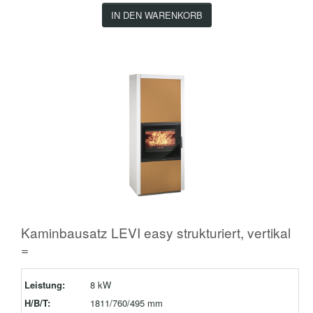
IN DEN WARENKORB
Kaminbausatz LEVI easy strukturiert, vertikal
=
Leistung:
8 kW
H/B/T:
1811/760/495 mm