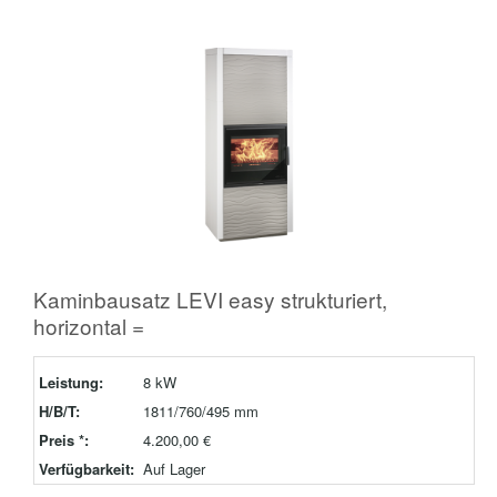
Kaminbausatz LEVI easy strukturiert,
horizontal =
Leistung:
8 kW
H/B/T:
1811/760/495 mm
Preis *:
4.200,00 €
Verfügbarkeit:
Auf Lager