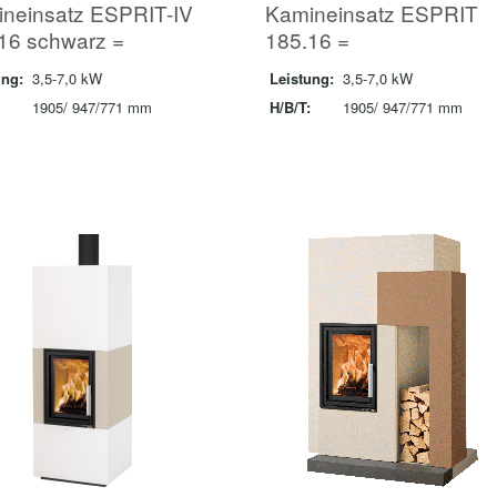
neinsatz ESPRIT-IV
Kamineinsatz ESPRIT
16 schwarz =
185.16 =
ung:
3,5-7,0 kW
Leistung:
3,5-7,0 kW
1905/ 947/771 mm
H/B/T:
1905/ 947/771 mm