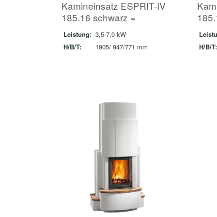
Kamineinsatz ESPRIT-IV
Kami
185.16 schwarz =
185.
Leistung:
3,5-7,0 kW
Leist
H/B/T:
1905/ 947/771 mm
H/B/T: