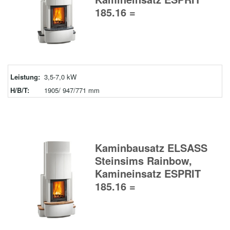
185.16 =
Leistung:
3,5-7,0 kW
H/B/T:
1905/ 947/771 mm
Kaminbausatz ELSASS
Steinsims Rainbow,
Kamineinsatz ESPRIT
185.16 =