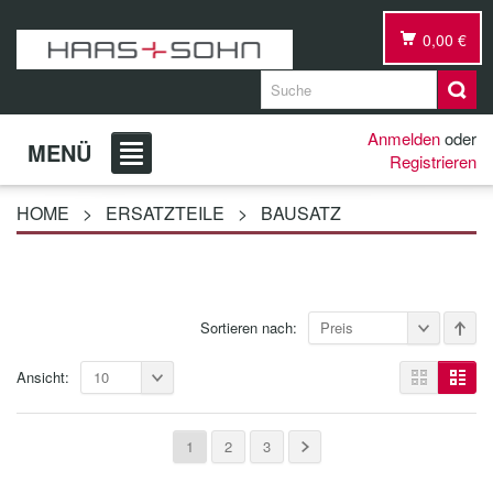
0,00 €
Anmelden
oder
MENÜ
Registrieren
HOME
>
ERSATZTEILE
>
BAUSATZ
Sortieren nach:
Preis
Ansicht:
10
1
2
3