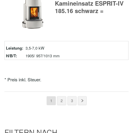
Kamineinsatz ESPRIT-IV
185.16 schwarz =
Leistung:
3,5-7,0 kW
H/B/T:
1905/ 957/1013 mm
* Preis inkl. Steuer.
1
2
3
FILTERN NACH