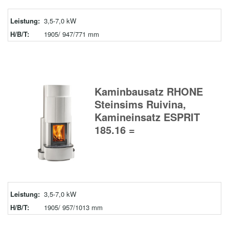
Leistung:
3,5-7,0 kW
H/B/T:
1905/ 947/771 mm
Kaminbausatz RHONE
Steinsims Ruivina,
Kamineinsatz ESPRIT
185.16 =
Leistung:
3,5-7,0 kW
H/B/T:
1905/ 957/1013 mm