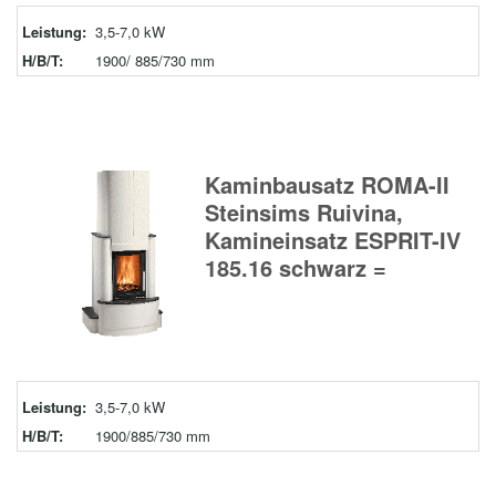
Leistung:
3,5-7,0 kW
H/B/T:
1900/ 885/730 mm
Kaminbausatz ROMA-II
Steinsims Ruivina,
Kamineinsatz ESPRIT-IV
185.16 schwarz =
Leistung:
3,5-7,0 kW
H/B/T:
1900/885/730 mm