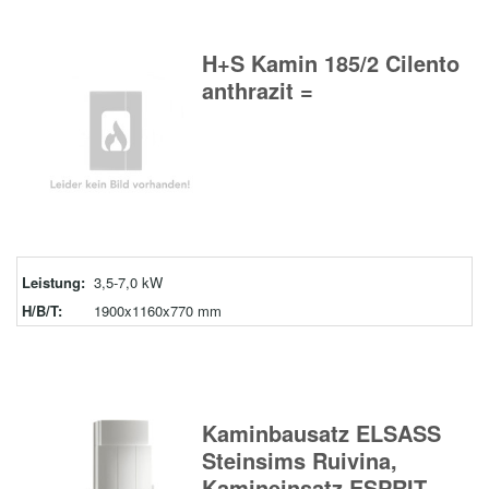
H+S Kamin 185/2 Cilento
anthrazit =
Leistung:
3,5-7,0 kW
H/B/T:
1900x1160x770 mm
Kaminbausatz ELSASS
Steinsims Ruivina,
Kamineinsatz ESPRIT