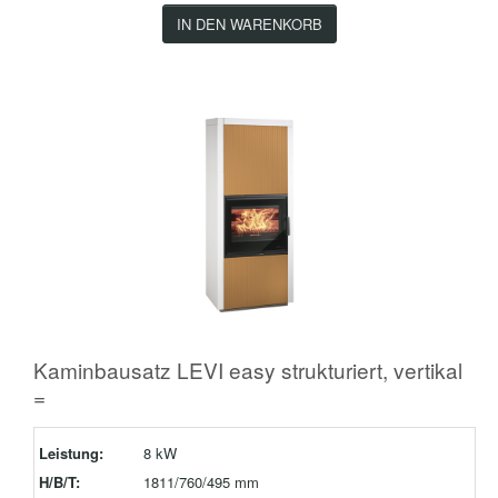
IN DEN WARENKORB
Kaminbausatz LEVI easy strukturiert, vertikal
=
Leistung:
8 kW
H/B/T:
1811/760/495 mm