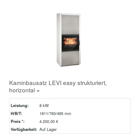
Kaminbausatz LEVI easy strukturiert,
horizontal =
Leistung:
8 kW
H/B/T:
1811/760/495 mm
Preis *:
4.200,00 €
Verfügbarkeit:
Auf Lager