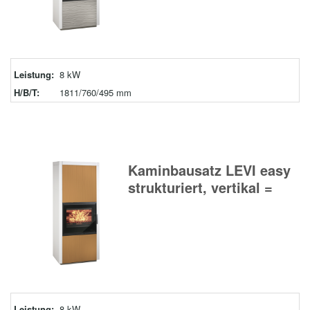
Leistung:
8 kW
H/B/T:
1811/760/495 mm
Kaminbausatz LEVI easy
strukturiert, vertikal =
Leistung:
8 kW