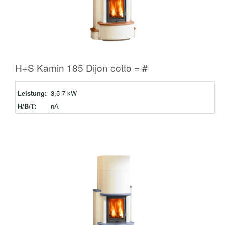
H+S Kamin 185 Dijon cotto = #
Leistung:
3,5-7 kW
H/B/T:
nA