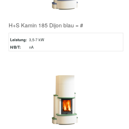
H+S Kamin 185 Dijon blau = #
Leistung:
3,5-7 kW
H/B/T:
nA