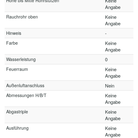
Höhe bis Mitte Rohrstutzen
Keine
Angabe
Rauchrohr oben
Keine
Angabe
Hinweis
-
Farbe
Keine
Angabe
Wasserleistung
0
Feuerraum
Keine
Angabe
Außenluftanschluss
Nein
Abmessungen H/B/T
Keine
Angabe
Abgastriple
Keine
Angabe
Ausführung
Keine
Angabe