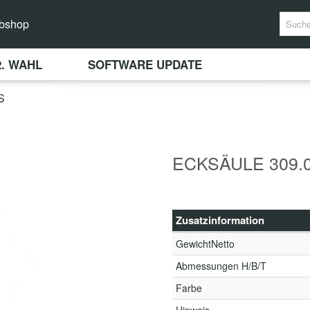
bshop
2. WAHL
SOFTWARE UPDATE
S
ECKSÄULE 309.
Zusatzinformation
GewichtNetto
Abmessungen H/B/T
Farbe