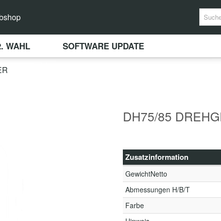
bshop
2. WAHL
SOFTWARE UPDATE
ER
DH75/85 DREHG
Zusatzinformation
GewichtNetto
Abmessungen H/B/T
Farbe