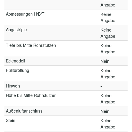
Angabe
Abmessungen H/B/T
Keine
Angabe
Abgastriple
Keine
Angabe
Tiefe bis Mitte Rohrstutzen
Keine
Angabe
Eckmodell
Nein
Fülltüröffung
Keine
Angabe
Hinweis
-
Höhe bis Mitte Rohrstutzen
Keine
Angabe
Außenluftanschluss
Nein
Stein
Keine
Angabe