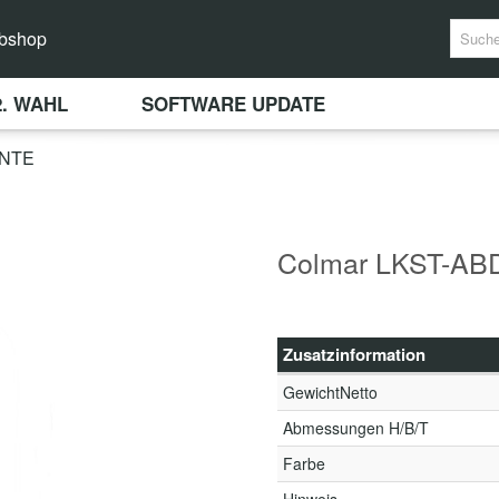
bshop
2. WAHL
SOFTWARE UPDATE
INTE
Colmar LKST-A
Zusatzinformation
GewichtNetto
Abmessungen H/B/T
Farbe