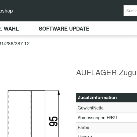
bshop
2. WAHL
SOFTWARE UPDATE
/286/287.12
AUFLAGER Zuguml
Zusatzinformation
GewichtNetto
Abmessungen H/B/T
Farbe