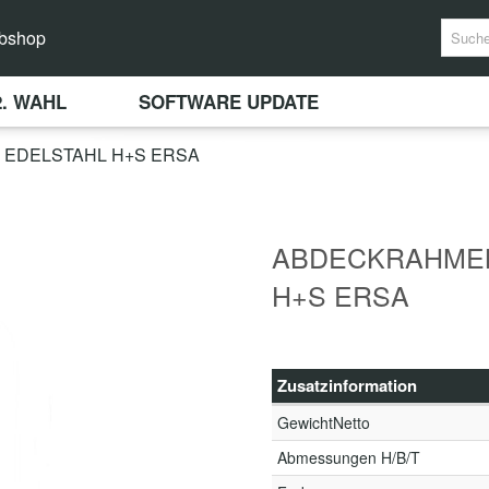
bshop
2. WAHL
SOFTWARE UPDATE
 EDELSTAHL H+S ERSA
ABDECKRAHMEN k
H+S ERSA
Zusatzinformation
GewichtNetto
Abmessungen H/B/T